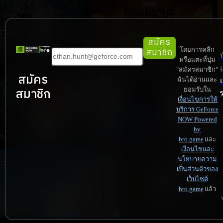
สมัคร
อีเมล
สมาชิก
โดยการคลิก
หรือแตะที่ปุ่ม
"สมัครสมาชิก"
สมัคร
ฉันได้อ่านและ
เ
สมาชิก
ยอมรับใน
เงื่อนไขการให้
บริการ GeForce
NOW Powered
by
bro.game
และ
เงื่อนไขและ
นโยบายความ
เป็นส่วนตัวของ
เว็บไซต์
bro.game
แล้ว